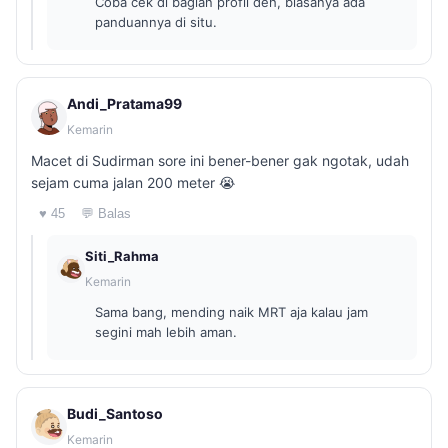
Coba cek di bagian profil deh, biasanya ada
panduannya di situ.
Andi_Pratama99
Kemarin
Macet di Sudirman sore ini bener-bener gak ngotak, udah
sejam cuma jalan 200 meter 😭
♥ 45
💬 Balas
Siti_Rahma
Kemarin
Sama bang, mending naik MRT aja kalau jam
segini mah lebih aman.
Budi_Santoso
Kemarin