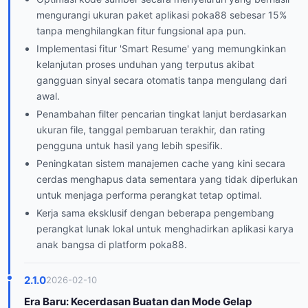
mengurangi ukuran paket aplikasi poka88 sebesar 15%
tanpa menghilangkan fitur fungsional apa pun.
Implementasi fitur 'Smart Resume' yang memungkinkan
kelanjutan proses unduhan yang terputus akibat
gangguan sinyal secara otomatis tanpa mengulang dari
awal.
Penambahan filter pencarian tingkat lanjut berdasarkan
ukuran file, tanggal pembaruan terakhir, dan rating
pengguna untuk hasil yang lebih spesifik.
Peningkatan sistem manajemen cache yang kini secara
cerdas menghapus data sementara yang tidak diperlukan
untuk menjaga performa perangkat tetap optimal.
Kerja sama eksklusif dengan beberapa pengembang
perangkat lunak lokal untuk menghadirkan aplikasi karya
anak bangsa di platform poka88.
2.1.0
2026-02-10
Era Baru: Kecerdasan Buatan dan Mode Gelap