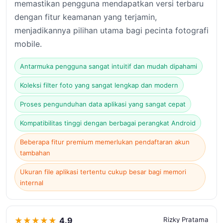
memastikan pengguna mendapatkan versi terbaru
dengan fitur keamanan yang terjamin,
menjadikannya pilihan utama bagi pecinta fotografi
mobile.
Antarmuka pengguna sangat intuitif dan mudah dipahami
Koleksi filter foto yang sangat lengkap dan modern
Proses pengunduhan data aplikasi yang sangat cepat
Kompatibilitas tinggi dengan berbagai perangkat Android
Beberapa fitur premium memerlukan pendaftaran akun
tambahan
Ukuran file aplikasi tertentu cukup besar bagi memori
internal
★
★
★
★
★
4.9
Rizky Pratama