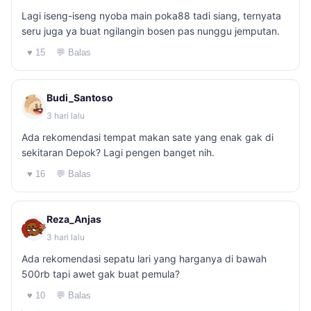
Lagi iseng-iseng nyoba main poka88 tadi siang, ternyata
seru juga ya buat ngilangin bosen pas nunggu jemputan.
♥ 15
💬 Balas
Budi_Santoso
3 hari lalu
Ada rekomendasi tempat makan sate yang enak gak di
sekitaran Depok? Lagi pengen banget nih.
♥ 16
💬 Balas
Reza_Anjas
3 hari lalu
Ada rekomendasi sepatu lari yang harganya di bawah
500rb tapi awet gak buat pemula?
♥ 10
💬 Balas