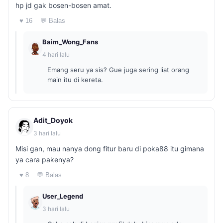
hp jd gak bosen-bosen amat.
♥ 16
💬 Balas
Baim_Wong_Fans
4 hari lalu
Emang seru ya sis? Gue juga sering liat orang
main itu di kereta.
Adit_Doyok
3 hari lalu
Misi gan, mau nanya dong fitur baru di poka88 itu gimana
ya cara pakenya?
♥ 8
💬 Balas
User_Legend
3 hari lalu