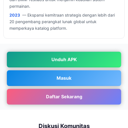
permainan.
2023
— Ekspansi kemitraan strategis dengan lebih dari
20 pengembang perangkat lunak global untuk
memperkaya katalog platform.
Unduh APK
Masuk
Daftar Sekarang
Diskusi Komunitas