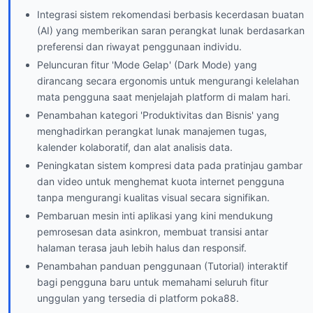
Integrasi sistem rekomendasi berbasis kecerdasan buatan
(AI) yang memberikan saran perangkat lunak berdasarkan
preferensi dan riwayat penggunaan individu.
Peluncuran fitur 'Mode Gelap' (Dark Mode) yang
dirancang secara ergonomis untuk mengurangi kelelahan
mata pengguna saat menjelajah platform di malam hari.
Penambahan kategori 'Produktivitas dan Bisnis' yang
menghadirkan perangkat lunak manajemen tugas,
kalender kolaboratif, dan alat analisis data.
Peningkatan sistem kompresi data pada pratinjau gambar
dan video untuk menghemat kuota internet pengguna
tanpa mengurangi kualitas visual secara signifikan.
Pembaruan mesin inti aplikasi yang kini mendukung
pemrosesan data asinkron, membuat transisi antar
halaman terasa jauh lebih halus dan responsif.
Penambahan panduan penggunaan (Tutorial) interaktif
bagi pengguna baru untuk memahami seluruh fitur
unggulan yang tersedia di platform poka88.