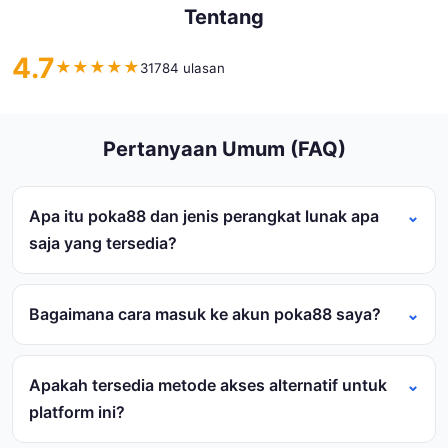
Tentang
4.7
★
★
★
★
★
31784 ulasan
Pertanyaan Umum (FAQ)
Apa itu poka88 dan jenis perangkat lunak apa
saja yang tersedia?
Bagaimana cara masuk ke akun poka88 saya?
Apakah tersedia metode akses alternatif untuk
platform ini?