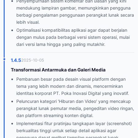
Penyempurnaan sistem komentar dan ulasan yang kini
mendukung lampiran gambar, memungkinkan pengguna
berbagi pengalaman penggunaan perangkat lunak secara
lebih visual.
Optimalisasi kompatibilitas aplikasi agar dapat berjalan
dengan mulus pada berbagai versi sistem operasi, mulai
dari versi lama hingga yang paling mutakhir.
1.4.5
2025-10-05
Transformasi Antarmuka dan Galeri Media
Pembaruan besar pada desain visual platform dengan
tema yang lebih modern dan dinamis, mencerminkan
identitas korporat PT. Poka Inovasi Digital yang inovatif.
Peluncuran kategori 'Hiburan dan Video' yang mencakup
perangkat lunak pemutar media, pengeditan video ringan,
dan platform streaming konten digital.
Implementasi fitur pratinjau tangkapan layar (screenshot)
berkualitas tinggi untuk setiap detail aplikasi agar
pengguna dapat melihat tampilan perangkat lunak