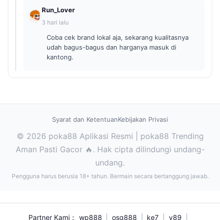
Run_Lover
3 hari lalu
Coba cek brand lokal aja, sekarang kualitasnya
udah bagus-bagus dan harganya masuk di
kantong.
Syarat dan Ketentuan
Kebijakan Privasi
© 2026 poka88 Aplikasi Resmi | poka88 Trending
Aman Pasti Gacor 🔥. Hak cipta dilindungi undang-
undang.
Pengguna harus berusia 18+ tahun. Bermain secara bertanggung jawab.
Partner Kami：
wp888
|
osg888
|
ke7
|
v89
|