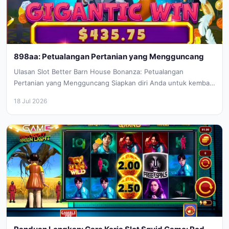
898aa: Petualangan Pertanian yang Mengguncang
Ulasan Slot Better Barn House Bonanza: Petualangan
Pertanian yang Mengguncang Siapkan diri Anda untuk kembali
ke pedesaan dengan Better Barn...
18 Jul 2026