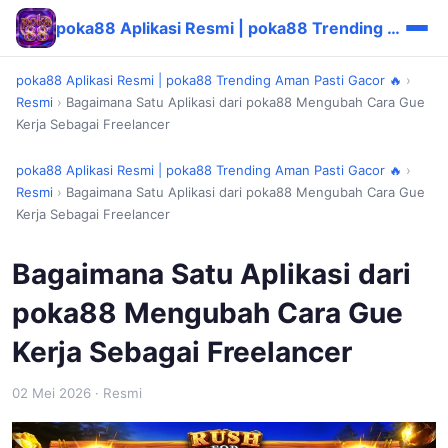
poka88 Aplikasi Resmi | poka88 Trending Aman Pasti Gacor 🔥
poka88 Aplikasi Resmi | poka88 Trending Aman Pasti Gacor 🔥
›
Resmi
›
Bagaimana Satu Aplikasi dari poka88 Mengubah Cara Gue
Kerja Sebagai Freelancer
poka88 Aplikasi Resmi | poka88 Trending Aman Pasti Gacor 🔥
›
Resmi
›
Bagaimana Satu Aplikasi dari poka88 Mengubah Cara Gue
Kerja Sebagai Freelancer
Bagaimana Satu Aplikasi dari
poka88 Mengubah Cara Gue
Kerja Sebagai Freelancer
02 Mei 2026
· Resmi